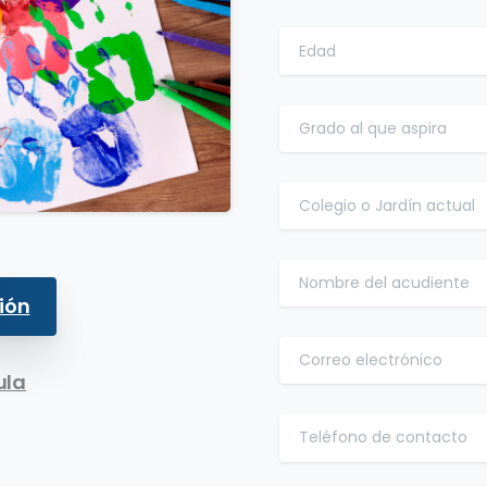
ión
ula