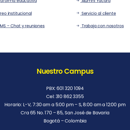
taforma educativa
Alumni Yacard
reo institucional
Servicio al cliente
MS – Chat y reuniones
Trabaja con nosotros
Nuestro Campus
PBX: 601 320 1094
Cel: 310 862 3355
Horario: L-V, 7:30 am a 5:00 pm – S, 8:00 am a 12:00 pm
Cra 65 No. 170 – 85, San José de Bavaria
Bogotá – Colombia