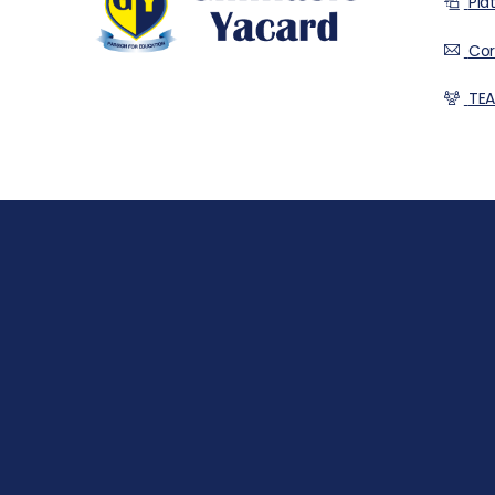
Pla
Cor
TEA