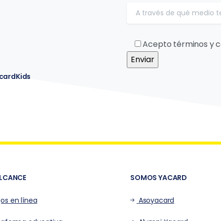
Acepto términos y c
acardKids
ALCANCE
SOMOS YACARD
os en línea
Asoyacard